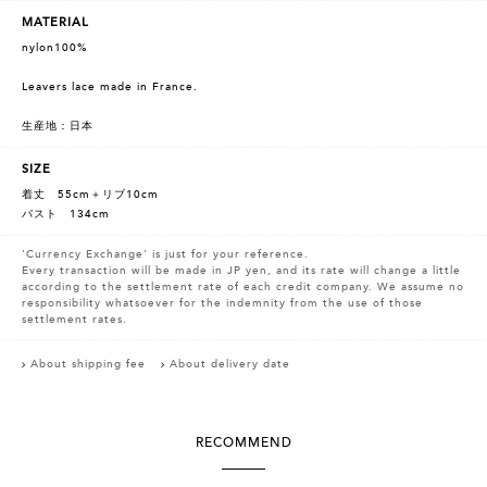
MATERIAL
nylon100%
Leavers lace made in France.
生産地：日本
SIZE
着丈 55cm＋リブ10cm
バスト 134cm
'Currency Exchange' is just for your reference.
Every transaction will be made in JP yen, and its rate will change a little
according to the settlement rate of each credit company. We assume no
responsibility whatsoever for the indemnity from the use of those
settlement rates.
About shipping fee
About delivery date
RECOMMEND