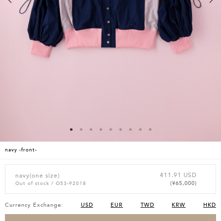
navy -front-
411.91 USD
navy(one size)
(¥65,000)
Out of stock
/ O53-92018
Currency Exchange:
USD
EUR
TWD
KRW
HKD