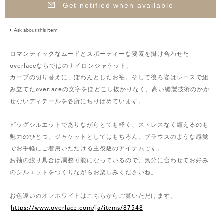
Get notified when available
Ask about this item
ロマンティックなムードとスポーティーな要素を掛け合わせた
overlaceならではのナイロンジャケット。
カーブの切り替えに、ぽわんとしたお袖。そして後ろ姿はレースで組
み立てたoverlaceの文字をほどこし抜かりなく。高い縫製技術のかか
せないディテールを各所にちりばめています。
ビッグシルエットでありながらとても軽く、ストレスなく纏えるのも
魅力のひとつ。ジャケットとしてはもちろん、ブラウスのような感覚
でお手軽にご着用いただける主役級のアイテムです。
お袖の絞り具合は調整可能になっているので、気分に合わせてお好み
のシルエットをつくりながらお楽しみくださいね。
お色違いのオフホワイトはこちらからご覧いただけます。
https://www.overlace.com/ja/items/87548