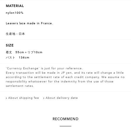
MATERIAL
nylon100%
Leavers lace made in France.
生産地：日本
SIZE
着丈 55cm＋リブ10cm
バスト 134cm
'Currency Exchange' is just for your reference.
Every transaction will be made in JP yen, and its rate will change a little
according to the settlement rate of each credit company. We assume no
responsibility whatsoever for the indemnity from the use of those
settlement rates.
About shipping fee
About delivery date
RECOMMEND