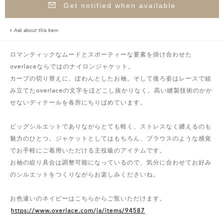
Get notified when available
Ask about this item
ロマンティックなムードとスポーティーな要素を掛け合わせた
overlaceならではのナイロンジャケット。
カーブの切り替えに、ぽわんとしたお袖。そして後ろ姿はレースで組
み立てたoverlaceの文字をほどこし抜かりなく。高い縫製技術のかか
せないディテールを各所にちりばめています。
ビッグシルエットでありながらとても軽く、ストレスなく纏えるのも
魅力のひとつ。ジャケットとしてはもちろん、ブラウスのような感覚
でお手軽にご着用いただける主役級のアイテムです。
お袖の絞り具合は調整可能になっているので、気分に合わせてお好み
のシルエットをつくりながらお楽しみくださいね。
お色違いのネイビーはこちらからご覧いただけます。
https://www.overlace.com/ja/items/94587