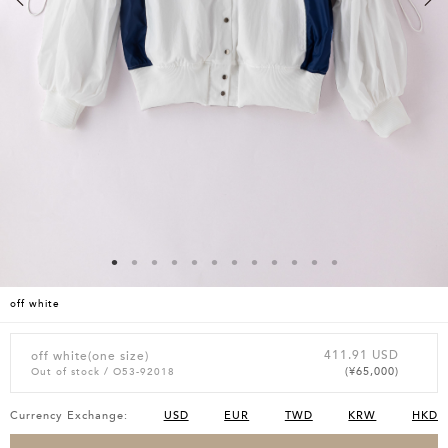
off white
411.91 USD
off white(one size)
(¥65,000)
Out of stock
/ O53-92018
Currency Exchange:
USD
EUR
TWD
KRW
HKD