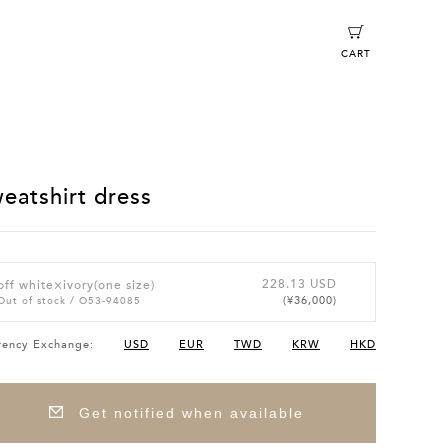
CART
eatshirt dress
228.13 USD
off white×ivory(one size)
(¥36,000)
Out of stock
/ O53-94085
rency Exchange:
USD
EUR
TWD
KRW
HKD
Get notified when available