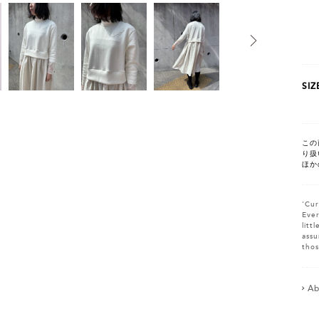
SIZ
この
り扱
ほか
'Cur
Ever
litt
assu
thos
Ab