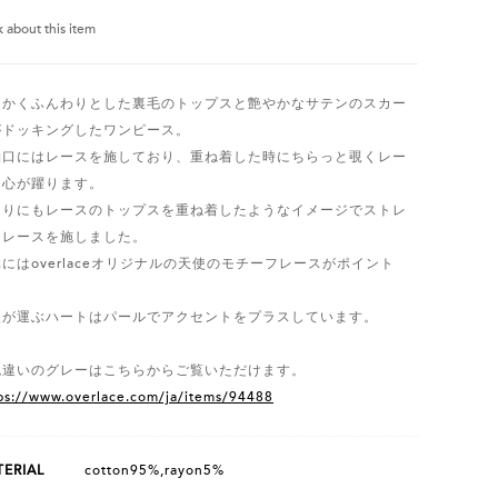
k about this item
らかくふんわりとした裏毛のトップスと艶やかなサテンのスカー
がドッキングしたワンピース。
袖口にはレースを施しており、重ね着した時にちらっと覗くレー
に心が躍ります。
ぐりにもレースのトップスを重ね着したようなイメージでストレ
チレースを施しました。
にはoverlaceオリジナルの天使のモチーフレースがポイント
。
使が運ぶハートはパールでアクセントをプラスしています。
色違いのグレーはこちらからご覧いただけます。
ps://www.overlace.com/ja/items/94488
ERIAL
cotton95%,rayon5%