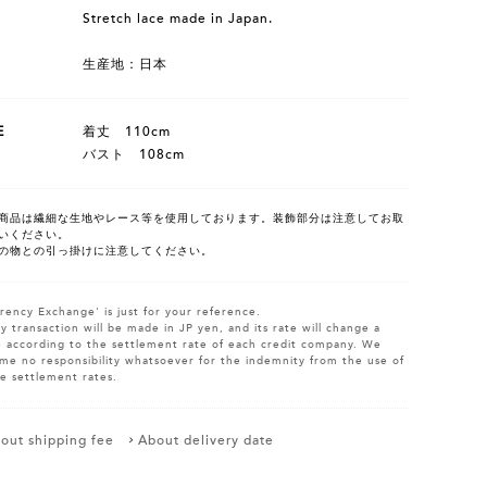
Stretch lace made in Japan.
生産地：日本
E
着丈 110cm
バスト 108cm
商品は繊細な生地やレース等を使用しております。装飾部分は注意してお取
いください。
の物との引っ掛けに注意してください。
rency Exchange' is just for your reference.
y transaction will be made in JP yen, and its rate will change a
le according to the settlement rate of each credit company. We
me no responsibility whatsoever for the indemnity from the use of
e settlement rates.
out shipping fee
About delivery date