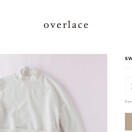
sw
Cur