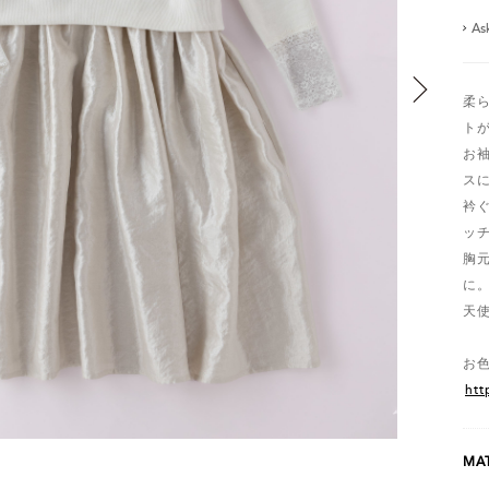
As
柔
ト
お
ス
衿
ッ
胸元
に
天
お
htt
MAT