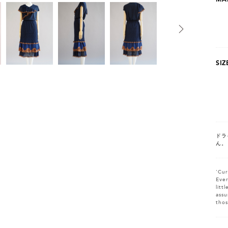
SIZ
ドラ
ん。
'Cur
Ever
litt
assu
thos