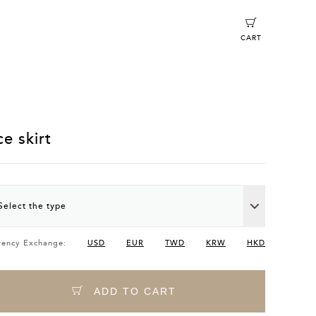
CART
ce skirt
Select the type
rency Exchange:
USD
EUR
TWD
KRW
HKD
ADD TO CART