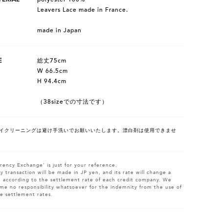
Leavers Lace made in France.
made in Japan
E
総丈75cm
W 66.5cm
H 94.4cm
（38sizeでの寸法です）
イクリーニングは避け手洗いでお願いいたします。漂白剤は使用できませ
rency Exchange' is just for your reference.
y transaction will be made in JP yen, and its rate will change a
le according to the settlement rate of each credit company. We
me no responsibility whatsoever for the indemnity from the use of
e settlement rates.