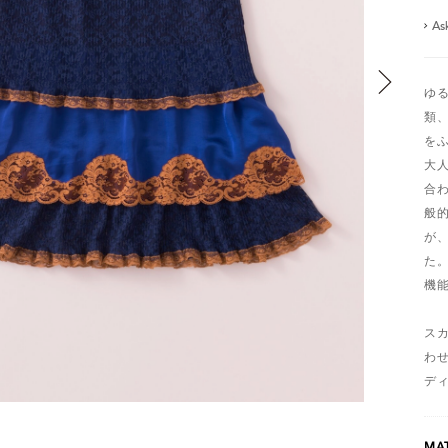
As
ゆ
類
を
大
合
般
が
た
機
ス
わ
デ
MAT