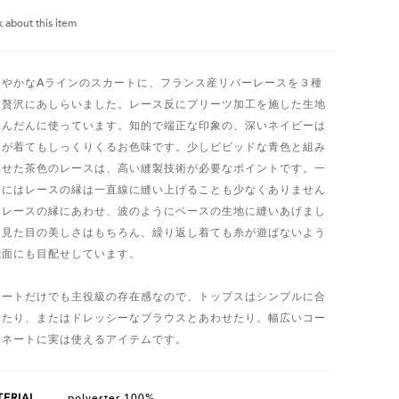
k about this item
るやかなAラインのスカートに、フランス産リバーレースを３種
、贅沢にあしらいました。レース反にプリーツ加工を施した生地
ふんだんに使っています。知的で端正な印象の、深いネイビーは
人が着てもしっくりくるお色味です。少しビビッドな青色と組み
わせた茶色のレースは、高い縫製技術が必要なポイントです。一
的にはレースの縁は一直線に縫い上げることも少なくありません
、レースの縁にあわせ、波のようにベースの生地に縫いあげまし
。見た目の美しさはもちろん、繰り返し着ても糸が遊ばないよう
能面にも目配せしています。
カートだけでも主役級の存在感なので、トップスはシンプルに合
せたり、またはドレッシーなブラウスとあわせたり。幅広いコー
ィネートに実は使えるアイテムです。
ERIAL
polyester 100%