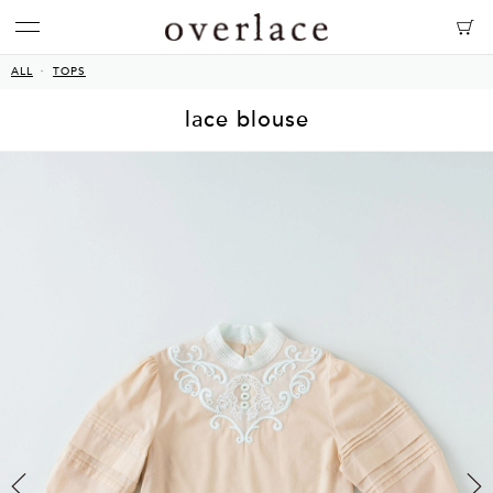
ALL
TOPS
lace blouse