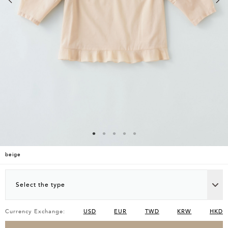
beige
Select the type
Currency Exchange:
USD
EUR
TWD
KRW
HKD