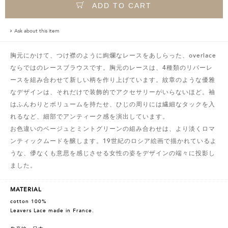
ADD TO CART
Ask about this item
胸元にかけて、つけ襟のように絢爛なレースをあしらった、overlace
ならではのレースブラウスです。胸元のレースは、4種類のリバーレ
ースを組み合わせて新しい柄を作り上げています。紋章のような優雅
なデザインは、それだけで装飾的でアクセサリーがいらないほど。袖
はふんわりとボリュームを持たせ、ひじの周りには繊細なタックを入
れるなど、細部でアンティーク感を演出しています。
お色違いのベージュとミントグリーンの組み合わせは、より淡くロマ
ンティックムードを醸します。19世紀のロシア絵画で描かれているよ
うな、儚なくも意思を感じさせる女性の姿をデザインの端々に投影し
ました。
MATERIAL
cotton 100%
Leavers Lace made in France.