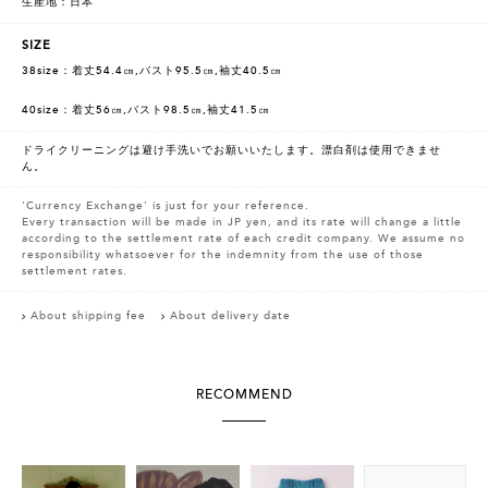
生産地：日本
SIZE
38size：着丈54.4㎝,バスト95.5㎝,袖丈40.5㎝
40size：着丈56㎝,バスト98.5㎝,袖丈41.5㎝
ドライクリーニングは避け手洗いでお願いいたします。漂白剤は使用できませ
ん。
'Currency Exchange' is just for your reference.
Every transaction will be made in JP yen, and its rate will change a little
according to the settlement rate of each credit company. We assume no
responsibility whatsoever for the indemnity from the use of those
settlement rates.
About shipping fee
About delivery date
RECOMMEND