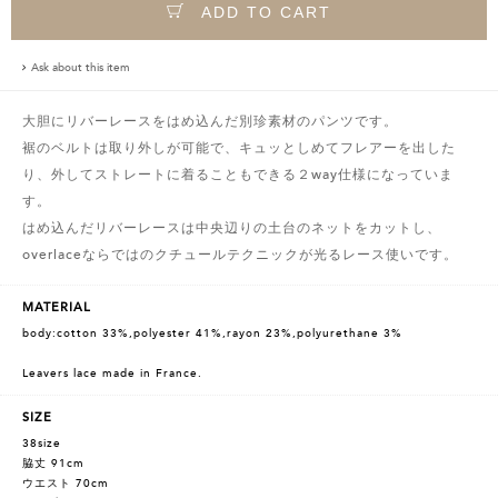
ADD TO CART
Ask about this item
大胆にリバーレースをはめ込んだ別珍素材のパンツです。
裾のベルトは取り外しが可能で、キュッとしめてフレアーを出した
り、外してストレートに着ることもできる２way仕様になっていま
す。
はめ込んだリバーレースは中央辺りの土台のネットをカットし、
overlaceならではのクチュールテクニックが光るレース使いです。
MATERIAL
body:cotton 33%,polyester 41%,rayon 23%,polyurethane 3%
Leavers lace made in France.
SIZE
38size
脇丈 91cm
ウエスト 70cm