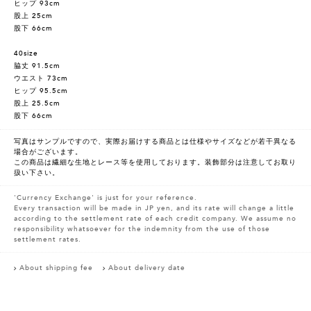
ヒップ 93cm
股上 25cm
股下 66cm
40size
脇丈 91.5cm
ウエスト 73cm
ヒップ 95.5cm
股上 25.5cm
股下 66cm
写真はサンプルですので、実際お届けする商品とは仕様やサイズなどが若干異なる
場合がございます。
この商品は繊細な生地とレース等を使用しております。装飾部分は注意してお取り
扱い下さい。
'Currency Exchange' is just for your reference.
Every transaction will be made in JP yen, and its rate will change a little
according to the settlement rate of each credit company. We assume no
responsibility whatsoever for the indemnity from the use of those
settlement rates.
About shipping fee
About delivery date