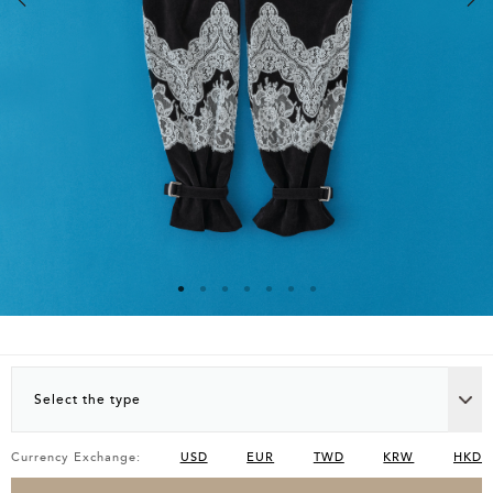
Select the type
Currency Exchange:
USD
EUR
TWD
KRW
HKD