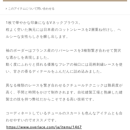
このアイテムについて問い合わせる
1枚で華やかな印象になるVネックブラウス。
程よく空いた胸元には日本産のコットンレースを2層重ね付けし、ヘ
ルシーな女性らしさを醸し出します。
袖のボーダーはフランス産のリバーレースを3種類繋ぎ合わせて贅沢
な透かしを表現しました。
動く度にふわりと揺れる優雅なフレアの袖口には花柄刺繍レースを使
い、甘さの香るディテールをふんだんに詰め込みました。
異なる種類のレースを繋ぎ合わせるクチュールテクニックは難易度が
高く、手間と時間をかけて制作されます。自社縫製工場と熟練した縫
製士の技を持つ弊社だからこそできる高い技術です。
コーディネートしているチュールのスカートも色んなアイテムとも合
わせやすいのでオススメです。
https://www.overlace.com/ja/items/1467