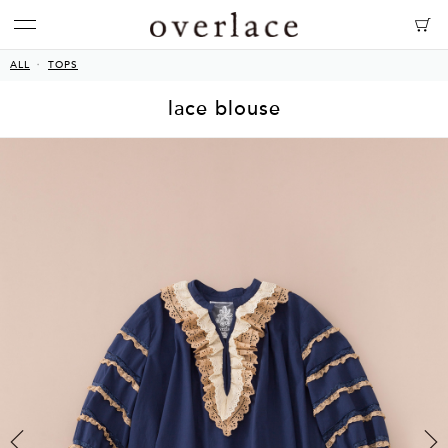
ALL
TOPS
lace blouse