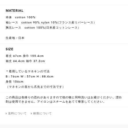
MATERIAL
本体 cotton 100%
袖レース cotton 90% nylon 10%(フランス産リバーレース）
胸元レース cotton 100%(日本産コットンレース）
生産地：日本
SIZE
着丈 67cm 身巾 155.4cm
袖丈 64.4cm 袖巾 37.2cm
＊着用しているマネキンの寸法
B：76cm W：57cm H：88.4cm
身長 156cm
（マネキンの首から爪先までの寸法です）
この商品は色移りの恐れがありますので他の物と同時洗いはお避けください。漂白
剤は使用できません。アイロンはスチームをあてて整形してください。
送料について
納期について