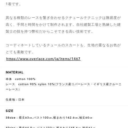
1着です。
異なる種類のレースを繋ぎ合わせるクチュールテクニックは難易度が
高く、手間と時間をかけて制作されます。自社縫製工場と熟練した縫
製士の技を持つ弊社だからこそできる高い技術です。
コーディネートしているチュールのスカートも、生地の重なるお色が
とても素敵です。
https://www.overlace.com/ja/items/1467
MATERIAL
本体 cotton 100%
レース cotton 90% nylon 10%(フランス産リバーレース・イギリス産クルーニ
ーレース）
生産地：日本
SIZE
38size：着丈63㎝,バスト100㎝,裾まわり142.6㎝,袖丈60㎝