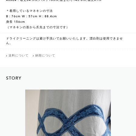
40size：着丈64.5㎝,バスト103㎝,裾まわり145.6㎝,袖丈61㎝
＊着用しているマネキンの寸法
B：76cm W：57cm H：88.4cm
身長 156cm
（マネキンの首から爪先までの寸法です）
ドライクリーニングは避け手洗いでお願いいたします。漂白剤は使用できませ
ん。
送料について
納期について
STORY