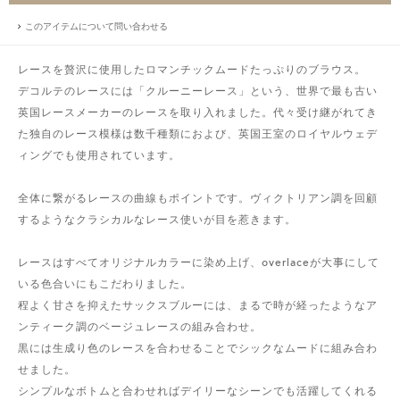
このアイテムについて問い合わせる
レースを贅沢に使用したロマンチックムードたっぷりのブラウス。
デコルテのレースには「クルーニーレース」という、世界で最も古い
英国レースメーカーのレースを取り入れました。代々受け継がれてき
た独自のレース模様は数千種類におよび、英国王室のロイヤルウェデ
ィングでも使用されています。
全体に繋がるレースの曲線もポイントです。ヴィクトリアン調を回顧
するようなクラシカルなレース使いが目を惹きます。
レースはすべてオリジナルカラーに染め上げ、overlaceが大事にして
いる色合いにもこだわりました。
程よく甘さを抑えたサックスブルーには、まるで時が経ったようなア
ンティーク調のベージュレースの組み合わせ。
黒には生成り色のレースを合わせることでシックなムードに組み合わ
せました。
シンプルなボトムと合わせればデイリーなシーンでも活躍してくれる