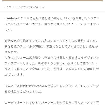
このアイテムについて問い合わせる
overlaceのテーマである「色と色の重なり合い」を表現したグラデー
ションのチュールスカート。前回から好評をいただいているアイテム
です。
独特な色彩を揃えるフランス産のチュールをたっぷり使用しました。
異なる色のチュールを3層にして重ねることで歩く度に美しい色達が
踊ります。
今作はボリューム感を増やし色層がより美しく見えるようデザインを
アップデートしました。裾の部分を丁寧に2つ折りにして色のコント
ラストを作ることで全体にメリハリが付き、より大人らしい印象に仕
上げています。
ウエストは締め付けのないゴム仕様にすることで、ストレスフリーな
着心地にもこだわりました。
コーディネートしているリバーレースを使用したブラウスもとても可