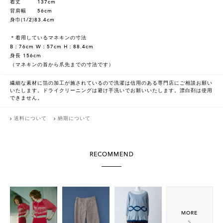
着丈 137cm
背肩幅 56cm
身巾(1/2)83.4cm
＊着用しているマネキンの寸法
B：76cm W：57cm H：88.4cm
身長 156cm
（マネキンの首から爪先までの寸法です）
繊細な素材に箔の加工が施されているので洗濯は信用のある専門店にご相談お願い
いたします。ドライクリーニングは避け手洗いでお願いいたします。漂白剤は使用
できません。
送料について
納期について
RECOMMEND