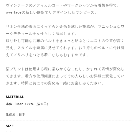
ヴィンテージのメディカルコートやワークシャツから着想を得て、
overlaceの新しい解釈でリデザインしたワンピース。
リネン生地の表面にうっすらと金箔を施した艶感が、マニッシュなワ
ークデティールを女性らしく演出します。
取り外し可能な共布のベルトをきゅっと結ぶとウエストの位置が高く
見え、スタイルを綺麗に見せてくれます。お手持ちのベルトに付け替
えてメリハリをつける着こなしもおすすめです。
箔プリントは使用する程に柔らかくなったり、かすれて表情が変化し
てきます。着方や使用頻度によってその人らしいお洋服に変化してい
きます。時間と共にその変化も一緒にお楽しみください。
MATERIAL
本体 linen 100%（箔加工）
生産地：日本
SIZE