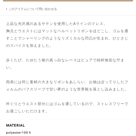
このアイテムについて問い合わせる
上品な光沢感のあるサテンを使用したAラインのドレス。
胸元とウエストにはマットなベルベットリボンをほどこし、ゴムを通
すことでシャーリングのようなリズミカルな凹凸が生まれ、ひとさじ
のスパイスを加えました。
歩くたび、たゆたう裾の真っ白なレースはピュアで純粋無垢な佇ま
い。
両肩には同じ素材の大きなリボンをあしらい、お袖はぽってりしたフ
ォルムのパフスリーブで甘い夢のような世界観を落とし込みました。
衿ぐりとウエスト部分にはゴムを通しているので、ストレスフリーで
お過ごしいただけます。
MATERIAL
polyester100％