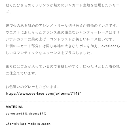
動くたびきらめくフリンジが魅力のジャガード生地を使用したシリー
ズ。
遊び心のある斜めのアシンメトリーな切り替えが特徴のドレスです。
ウエストにあしらったフランス産の優美なシャンティーレースはオリ
ジナルカラーに染め上げ、コントラストが美しいレース使いです。
片側のスカート部分には同じ布地の大きなリボンを加え、overlaceら
しいロマンティックなエッセンスをプラスしました。
後ろにはゴムが入っているので着脱しやすく、ゆったりとした着心地
に仕立てています。
お色違いのグレーもございます。
https://www.overlace.com/ja/items/71481
MATERIAL
polyester63％,viscose37%
Chantilly lace made in Japan.