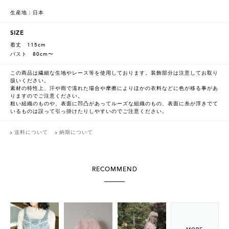
生産地：日本
SIZE
着丈 115cm
バスト 80cm〜
この商品は繊細な生地やレース等を使用しております。装飾部分は注意してお取り
扱いください。
素材の特性上、汗や雨で濡れた場合や摩擦によりほかの衣料などに色が移る事があ
りますのでご注意ください。
粗い組織のものや、表面に凹凸があってルーズな組織のもの、表面に糸が浮きでて
いるものは誤って引っ掛けたりしやすいのでご注意ください。
送料について
納期について
RECOMMEND