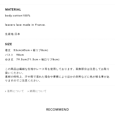
MATERIAL
body:cotton100%
leavers lace made in France.
生産地:日本
SIZE
着丈 53cm(45cm＋裾リブ8cm)
バスト 98cm
ゆき丈 79.5cm(71.5cm＋袖口リブ8cm)
この商品は繊細な生地やレース等を使用しております。装飾部分は注意してお取り
扱いください。
素材の特性上、汗や雨で濡れた場合や摩擦によりほかの衣料などに色が移る事があ
りますのでご注意ください。
送料について
納期について
RECOMMEND