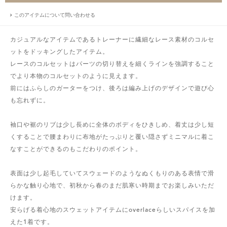
このアイテムについて問い合わせる
カジュアルなアイテムであるトレーナーに繊細なレース素材のコルセ
ットをドッキングしたアイテム。
レースのコルセットはパーツの切り替えを細くラインを強調すること
でより本物のコルセットのように見えます。
前にはふらしのガーターをつけ、後ろは編み上げのデザインで遊び心
も忘れずに。
袖口や裾のリブは少し長めに全体のボディをひきしめ、着丈は少し短
くすることで腰まわりに布地がたっぷりと覆い隠さずミニマルに着こ
なすことができるのもこだわりのポイント。
表面は少し起毛していてスウェードのようなぬくもりのある表情で滑
らかな触り心地で、初秋から春のまだ肌寒い時期までお楽しみいただ
けます。
安らげる着心地のスウェットアイテムにoverlaceらしいスパイスを加
えた1着です。