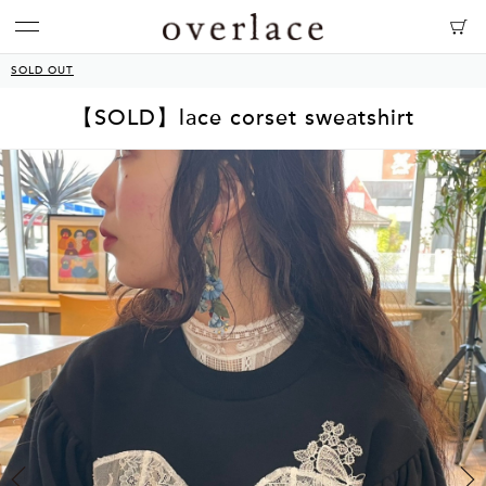
SOLD OUT
【SOLD】lace corset sweatshirt