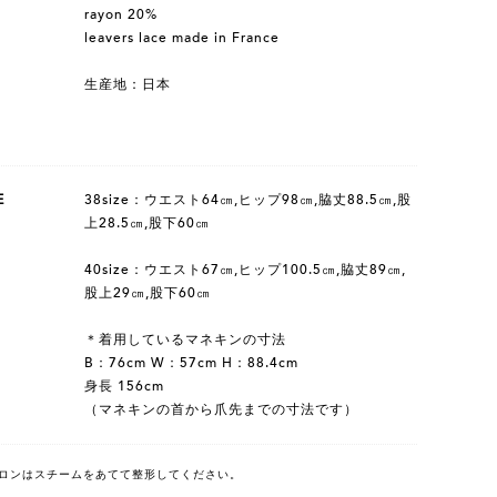
rayon 20%
leavers lace made in France
生産地：日本
E
38size：ウエスト64㎝,ヒップ98㎝,脇丈88.5㎝,股
上28.5㎝,股下60㎝
40size：ウエスト67㎝,ヒップ100.5㎝,脇丈89㎝,
股上29㎝,股下60㎝
＊着用しているマネキンの寸法
B：76cm W：57cm H：88.4cm
身長 156cm
（マネキンの首から爪先までの寸法です）
ロンはスチームをあてて整形してください。