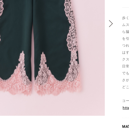
歩く
ム
ら
を
つ
は
ク
日
で
さ
ど
コ
htt
MAT