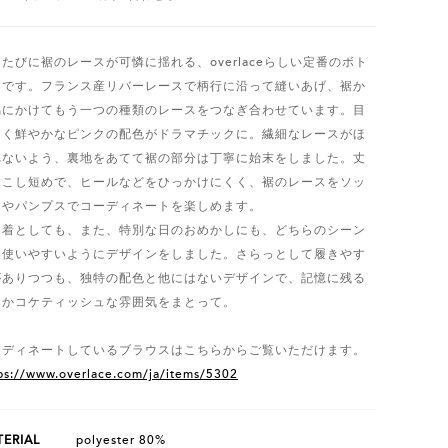
たびに裾のレースが可憐に揺れる、overlaceらしい定番のボト
スです。フランス産リバーレースで柄行に沿って縫いあげ、裾か
脇にかけてもう一つの種類のレースをつなぎ合わせています。目
引く鮮やかなピンクの配色がドラマチックに。繊細なレースがほ
れないよう、裏地をあてて裾の部分は丁寧に始末をしました。丈
すこし短めで、ヒールなどをひっかけにくく、裾のレースをソッ
スやパンプスでコーディネートを楽しめます。
常着としても、また、特別な日のおめかしにも、どちらのシーン
も使いやすいようにデザインをしました。さらっとして履きやす
がありつつも、独特の配色と他にはないデザインで、記憶に残る
こかコケティッシュな雰囲気をまとって。
ーディネートしているブラウスはこちらからご覧いただけます。
ps://www.overlace.com/ja/items/5302
ERIAL
polyester 80%