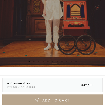
white(one size)
¥39,600
在庫あり
/ O21-91040
ADD TO CART