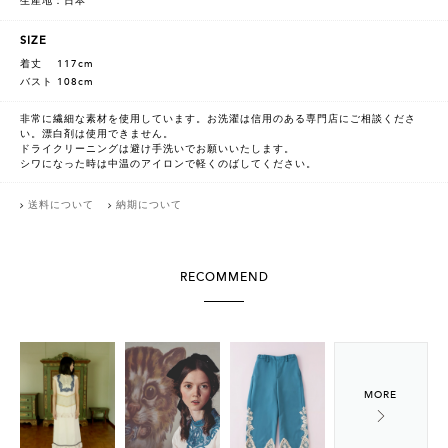
生産地：日本
SIZE
着丈 117cm
バスト 108cm
非常に繊細な素材を使用しています。お洗濯は信用のある専門店にご相談くださ
い。漂白剤は使用できません。
ドライクリーニングは避け手洗いでお願いいたします。
シワになった時は中温のアイロンで軽くのばしてください。
送料について
納期について
RECOMMEND