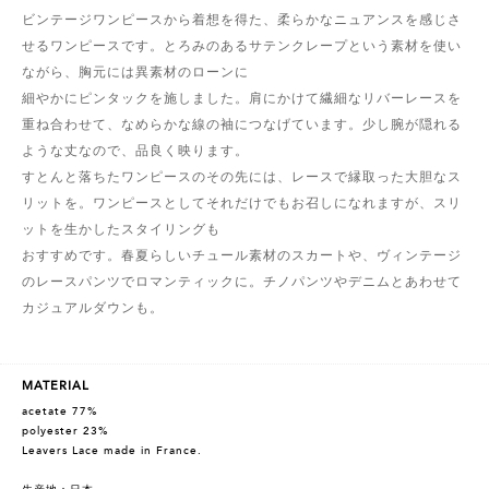
ビンテージワンピースから着想を得た、柔らかなニュアンスを感じさ
せるワンピースです。とろみのあるサテンクレープという素材を使い
ながら、胸元には異素材のローンに
細やかにピンタックを施しました。肩にかけて繊細なリバーレースを
重ね合わせて、なめらかな線の袖につなげています。少し腕が隠れる
ような丈なので、品良く映ります。
すとんと落ちたワンピースのその先には、レースで縁取った大胆なス
リットを。ワンピースとしてそれだけでもお召しになれますが、スリ
ットを生かしたスタイリングも
おすすめです。春夏らしいチュール素材のスカートや、ヴィンテージ
のレースパンツでロマンティックに。チノパンツやデニムとあわせて
カジュアルダウンも。
MATERIAL
acetate 77%
polyester 23%
Leavers Lace made in France.